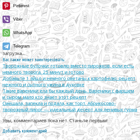
Pinterest
Viber
WhatsApp
Telegram
загрузка...
Вас также может заинтересовать:
Творожные булочки: готовлю вместо пирожков, если есть
немного творога. 25 минут и готово
Добавьте 1 яйцо и немного сметаны к картофелю: рецепт
нежного и сытного ужина в духовке
Такие вареники ела бы каждый день. Вареники с фаршем
и сыром: мало кто знает этот рецепт
Смешала, запекла и подала, как торт. Абрикосово-
творожный пирог — идеальный десерт для ленивых гурма
Увы, комментариев пока нет. Станьте первым!
Добавить комментарий