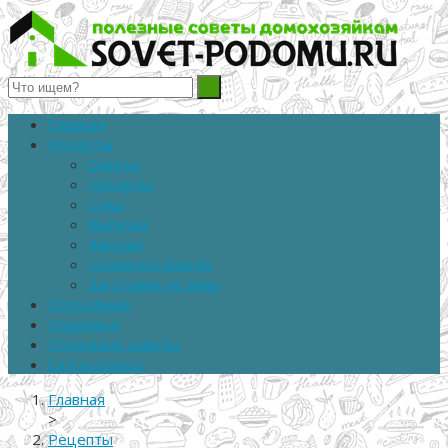
Полезные советы домохозяйкам
Главная
Рецепты
Салаты
Десерты
Супы
Выпечка
Закуски
Основное блюдо
Заготовки на зиму
Похудение
Здоровье
Полезные советы
Сад и огород
Главная
>
Рецепты