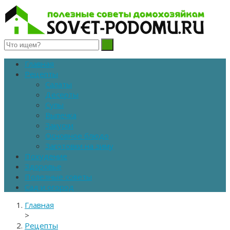
Полезные советы домохозяйкам
Главная
Рецепты
Салаты
Десерты
Супы
Выпечка
Закуски
Основное блюдо
Заготовки на зиму
Похудение
Здоровье
Полезные советы
Сад и огород
Главная
>
Рецепты