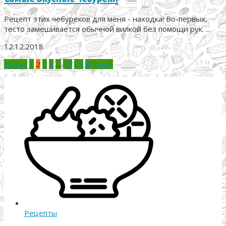
Рецепт этих чебуреков для меня - находка! Во-первых,
тесто замешивается обычной вилкой без помощи рук. ...
12.12.2018
Пагинация
Назад
1
2
3
4
…
10
11
Вперед
записей
Рецепты