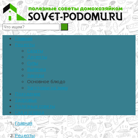
Полезные советы домохозяйкам
Главная
Рецепты
Салаты
Десерты
Супы
Выпечка
Закуски
Основное блюдо
Заготовки на зиму
Похудение
Здоровье
Полезные советы
Сад и огород
Главная
>
Рецепты