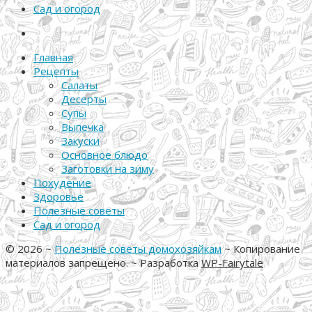
Сад и огород
Главная
Рецепты
Салаты
Десерты
Супы
Выпечка
Закуски
Основное блюдо
Заготовки на зиму
Похудение
Здоровье
Полезные советы
Сад и огород
©
2026
~
Полезные советы домохозяйкам
~ Копирование
материалов запрещено. ~ Разработка
WP-Fairytale