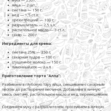
мука — 250 г;
яйца — 2 шт.;
сметана — 150 г;
мед — 1,5 ст.л.;
орехи грецкий — 100 г;
разрыхлитель — 2,5 ч.л.;
растительное масло — 3 ст.л.;
сахар — 200 г.
Ингредиенты для крема:
сметана 25% — 350 г;
сахарная пудра — 100 г;
сгущенное молоко — 150 г;
лимонный сок — 2 ч.л.
Приготовление торта “Алла”:
Разбиваем в глубокую тару яйца, смешиваем с сахарным
песком до растворения песчинок. Добавляем в яичную
смесь сметану, растительное масло и мед, перемешиваем.
Соединяем муку с разрыхлителем, просеиваем в яичную