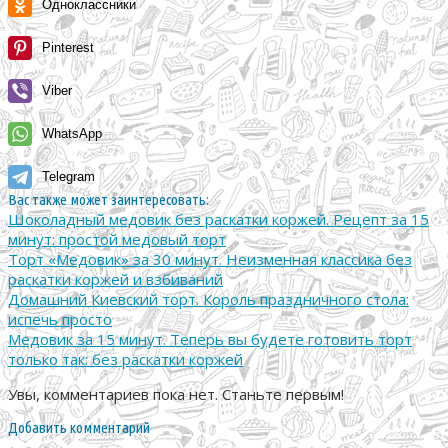
Одноклассники
Pinterest
Viber
WhatsApp
Telegram
Вас также может заинтересовать:
Шоколадный медовик без раскатки коржей. Рецепт за 15
минут: простой медовый торт
Торт «Медовик» за 30 минут. Неизменная классика без
раскатки коржей и взбиваний
Домашний Киевский торт. Король праздничного стола:
испечь просто
Медовик за 15 минут. Теперь вы будете готовить торт
только так: без раскатки коржей
Увы, комментариев пока нет. Станьте первым!
Добавить комментарий