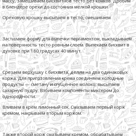
массу, замешиваем бисквитное тесто без комков. Дробим
в блендере орехи до состояния мелкой крошки.
Ореховую крошку высыпаем в тесто, смешиваем.
Застилаем форму для выпечки пергаментом, выкладываем
на поверхность тесто ровным слоем. Выпекаем бисквит в
духовке при 180 градусах 40 минут.
Срезаем верхушку с бисквита, делим на два одинаковых
коржа. Для приготовления крема соединяем холодные
продукты — сметану и сгущенное молоко, высыпаем
сахарную пудру. Взбиваем компоненты миксером до
однородности.
Вливаем в крем лимонный сок. Смазываем первый корж
кремом, накрываем вторым коржом.
Также второй корж смазываем кремом, обрабатываем