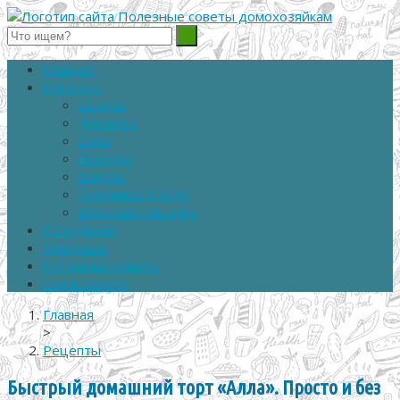
Полезные советы домохозяйкам
Главная
Рецепты
Салаты
Десерты
Супы
Выпечка
Закуски
Основное блюдо
Заготовки на зиму
Похудение
Здоровье
Полезные советы
Сад и огород
Главная
>
Рецепты
Быстрый домашний торт «Алла». Просто и без