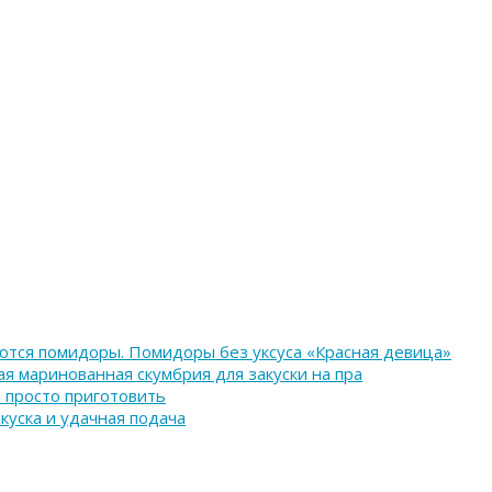
аются помидоры. Помидоры без уксуса «Красная девица»
ая маринованная скумбрия для закуски на пра
и просто приготовить
куска и удачная подача