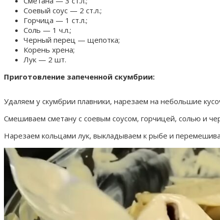
Сметана — 3 ст.л.;
Соевый соус — 2 ст.л.;
Горчица — 1 ст.л.;
Соль — 1 ч.л.;
Черный перец — щепотка;
Корень хрена;
Лук — 2 шт.
Приготовление запеченной скумбрии:
Удаляем у скумбрии плавники, нарезаем на небольшие кус
Смешиваем сметану с соевым соусом, горчицей, солью и че
Нарезаем кольцами лук, выкладываем к рыбе и перемешивае