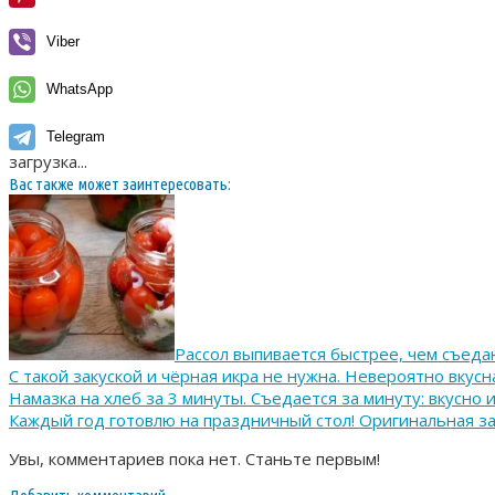
Viber
WhatsApp
Telegram
загрузка...
Вас также может заинтересовать:
Рассол выпивается быстрее, чем съед
С такой закуской и чёрная икра не нужна. Невероятно вкусн
Намазка на хлеб за 3 минуты. Съедается за минуту: вкусно 
Каждый год готовлю на праздничный стол! Оригинальная за
Увы, комментариев пока нет. Станьте первым!