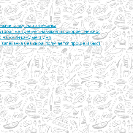
ежная и вкусная запеканка
которая не требует навыков и покоряет нежнос
лю на ужин каждые 3 дня
 запеканка без сыра: получается проще и быст