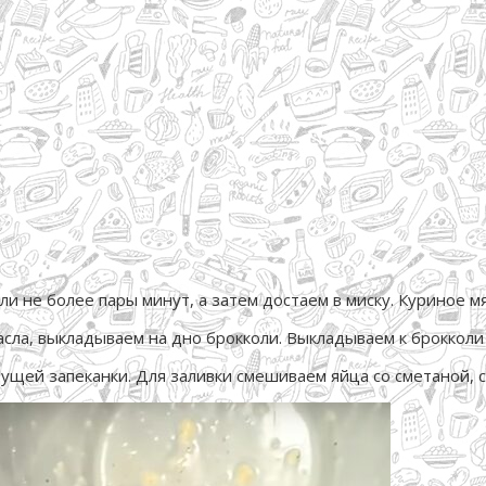
 не более пары минут, а затем достаем в миску. Куриное мя
сла, выкладываем на дно брокколи. Выкладываем к брокколи 
ущей запеканки. Для заливки смешиваем яйца со сметаной, 