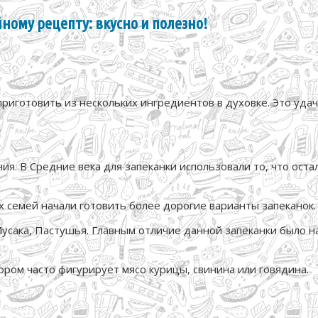
йному рецепту: вкусно и полезно!
риготовить из нескольких ингредиентов в духовке. Это удач
я. В Средние века для запеканки использовали то, что остал
х семей начали готовить более дорогие варианты запеканок.
Мусака, Пастушья. Главным отличие данной запеканки было н
ором часто фигурирует мясо курицы, свинина или говядина.