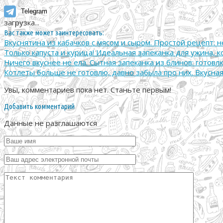
Telegram
загрузка...
Вас также может заинтересовать:
Вкуснятина из кабачков с мясом и сыром. Простой рецепт: н
Только капуста и курица! Идеальная запеканка для ужина, 
Ничего вкуснее не ела. Сытная запеканка из блинов: готов
Котлеты больше не готовлю, давно забыла про них. Вкусная
Увы, комментариев пока нет. Станьте первым!
Добавить комментарий
Данные не разглашаются