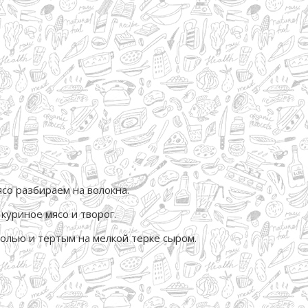
со разбираем на волокна.
куриное мясо и творог.
солью и тертым на мелкой терке сыром.