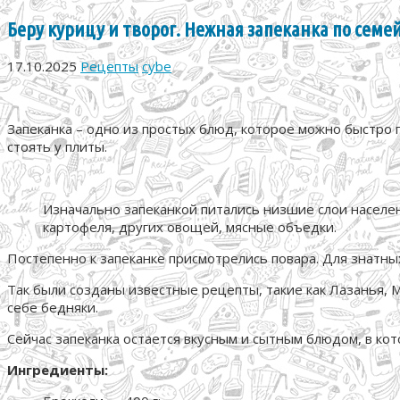
Беру курицу и творог. Нежная запеканка по семе
17.10.2025
Рецепты
cybe
Запеканка – одно из простых блюд, которое можно быстро п
стоять у плиты.
Изначально запеканкой питались низшие слои населени
картофеля, других овощей, мясные объедки.
Постепенно к запеканке присмотрелись повара. Для знатны
Так были созданы известные рецепты, такие как Лазанья, 
себе бедняки.
Сейчас запеканка остается вкусным и сытным блюдом, в кот
Ингредиенты: