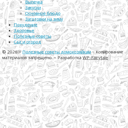
Выпечка
Закуски
Основное блюдо
Заготовки на зиму
Похудение
Здоровье
Полезные советы
Сад и огород
©
2026
~
Полезные советы домохозяйкам
~ Копирование
материалов запрещено. ~ Разработка
WP-Fairytale