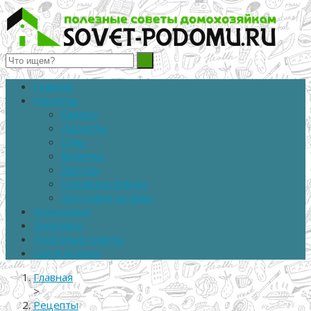
Полезные советы домохозяйкам
Главная
Рецепты
Салаты
Десерты
Супы
Выпечка
Закуски
Основное блюдо
Заготовки на зиму
Похудение
Здоровье
Полезные советы
Сад и огород
Главная
>
Рецепты