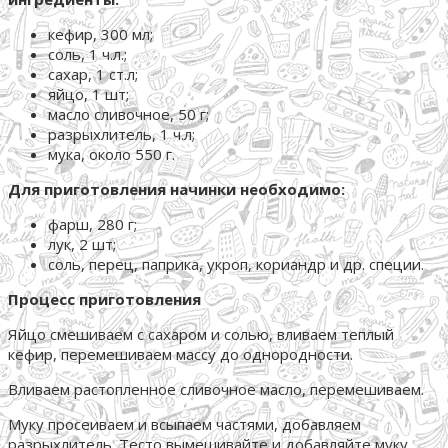
кефир, 300 мл;
соль, 1 ч.л.;
сахар, 1 ст.л;
яйцо, 1 шт;
масло сливочное, 50 г;
разрыхлитель, 1 ч.л;
мука, около 550 г.
Для приготовления начинки необходимо:
фарш, 280 г;
лук, 2 шт;
соль, перец, паприка, укроп, кориандр и др. специи.
Процесс приготовления
Яйцо смешиваем с сахаром и солью, вливаем теплый
кефир, перемешиваем массу до однородности.
Вливаем растопленное сливочное масло, перемешиваем.
Муку просеиваем и всыпаем частями, добавляем
разрыхлитель. Тесто вымешивайте и добавляйте муку,