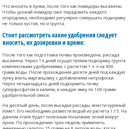
Что вносить в лунки, после того как помидоры высажены
Чтобы урожай помидор смог порадовать каждого
огородника, необходимо регулярно совершать подкормку
не только кустов, но и грунта.
Стоит рассмотреть какие удобрения следует
вносить, их дозировки и время:
После того как подготовка почвы произведена, рассада
высажена. Через 14 дней осуществляем подкормку грунта
комплексными удобрениями, с расчетом 1 ч. л на 900
грамм воды. После прохождения десяти дней под каждую
лунку влить марганцовку с добавлением нитрофоски.
Через четырнадцать дней подкормить почву
суперфосфатом и калием, в каждую ямку по 100 грамм
удобрительной смеси.
На десятый день, после высадки рассады, внести куриный
помет. Его необходимо развести водой из расчета 1:15. На
данном этапе будет полезным посыпание золой вокруг
лунок. По прохождению трех недель применить
аммиачную селитру 25 грамм на 8 литров воды. Когда