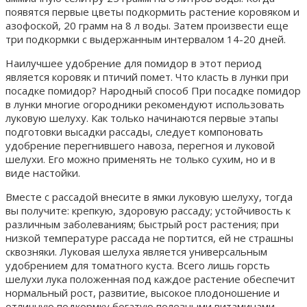
появятся первые цветы подкормить растение коровяком и
азофоской, 20 грамм на 8 л воды. Затем произвести еще
три подкормки с выдержанным интервалом 14-20 дней.
Наилучшее удобрение для помидор в этот период
является коровяк и птичий помет. Что класть в лунки при
посадке помидор? Народный способ При посадке помидор
в лунки многие огородники рекомендуют использовать
луковую шелуху. Как только начинаются первые этапы
подготовки высадки рассады, следует компоновать
удобрение перегнившего навоза, перегноя и луковой
шелухи. Его можно применять не только сухим, но и в
виде настойки.
Вместе с рассадой внесите в ямки луковую шелуху, тогда
вы получите: крепкую, здоровую рассаду; устойчивость к
различным заболеваниям; быстрый рост растения; при
низкой температуре рассада не портится, ей не страшны
сквозняки. Луковая шелуха является универсальным
удобрением для томатного куста. Всего лишь горсть
шелухи лука положенная под каждое растение обеспечит
нормальный рост, развитие, высокое плодоношение и
отличную подкормку богатую полезными витаминами.