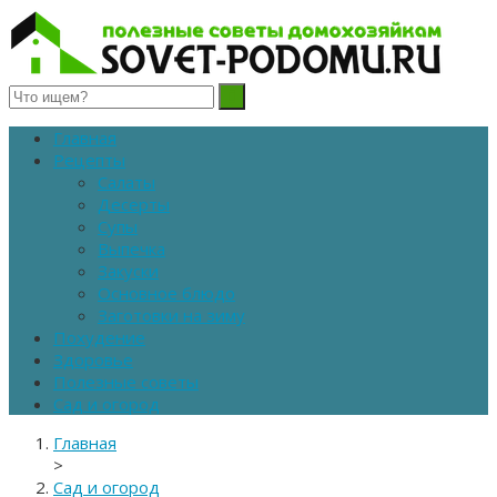
Полезные советы домохозяйкам
Главная
Рецепты
Салаты
Десерты
Супы
Выпечка
Закуски
Основное блюдо
Заготовки на зиму
Похудение
Здоровье
Полезные советы
Сад и огород
Главная
>
Сад и огород