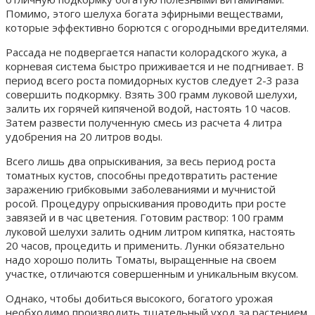
Помимо, этого шелуха богата эфирными веществами,
которые эффективно борются с огородными вредителями.
Рассада не подвергается напасти колорадского жука, а
корневая система быстро приживается и не подгнивает. В
период всего роста помидорных кустов следует 2-3 раза
совершить подкормку. Взять 300 грамм луковой шелухи,
залить их горячей кипяченой водой, настоять 10 часов.
Затем развести полученную смесь из расчета 4 литра
удобрения на 20 литров воды.
Всего лишь два опрыскивания, за весь период роста
томатных кустов, способны предотвратить растение
заражению грибковыми заболеваниями и мучнистой
росой. Процедуру опрыскивания проводить при росте
завязей и в час цветения. Готовим раствор: 100 грамм
луковой шелухи залить одним литром кипятка, настоять
20 часов, процедить и применить. Лунки обязательно
надо хорошо полить Томаты, выращенные на своем
участке, отличаются совершенным и уникальным вкусом.
Однако, чтобы добиться высокого, богатого урожая
необходимо производить тщательный уход за растением