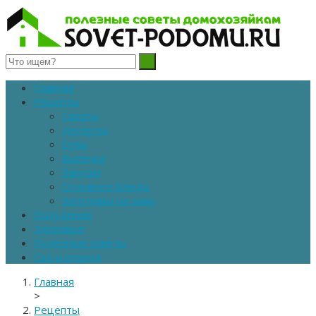
Полезные советы домохозяйкам
Главная
Рецепты
Салаты
Десерты
Супы
Выпечка
Закуски
Основное блюдо
Заготовки на зиму
Похудение
Здоровье
Полезные советы
Сад и огород
Главная
>
Рецепты