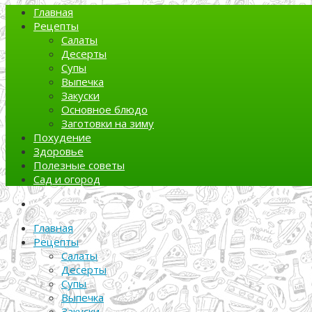
Главная
Рецепты
Салаты
Десерты
Супы
Выпечка
Закуски
Основное блюдо
Заготовки на зиму
Похудение
Здоровье
Полезные советы
Сад и огород
Главная
Рецепты
Салаты
Десерты
Супы
Выпечка
Закуски