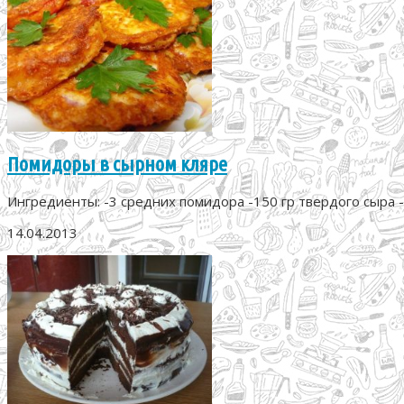
Помидоры в сырном кляре
Ингредиенты: -3 средних помидора -150 гр твердого сыра -2 я
14.04.2013