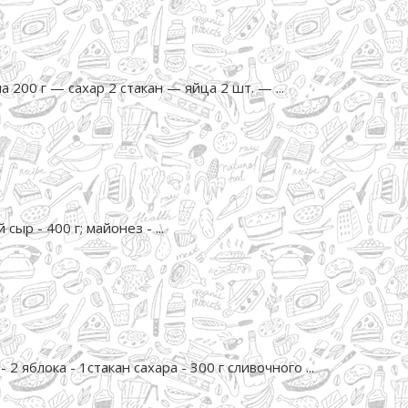
 200 г — сахар 2 стакан — яйца 2 шт. — ...
сыр - 400 г; майонез - ...
2 яблока - 1стакан сахара - 300 г сливочного ...