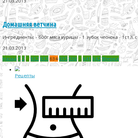
21.03.2013
Домашняя ветчина
Ингредиенты: - 600г мяса курицы - 1 зубок чеснока - 1ст.л. с 
21.03.2013
Пагинация
Назад
1
2
…
632
633
634
635
636
…
641
642
Вперед
записей
Рецепты