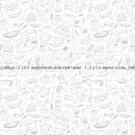
йца -2 ст.л. майонеза или сметаны -1-2 ст.л. муки -соль, пере