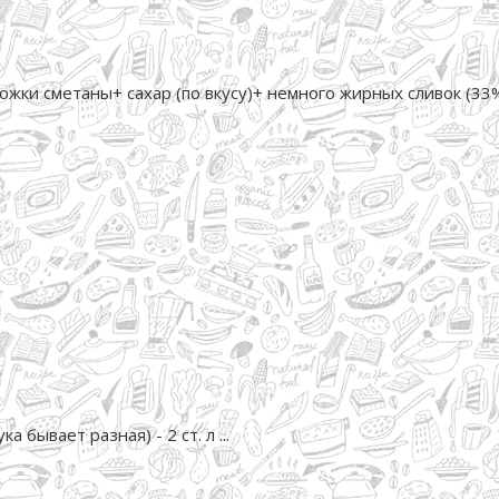
ожки сметаны+ сахар (по вкусу)+ немного жирных сливок (33%
а бывает разная) - 2 ст. л ...