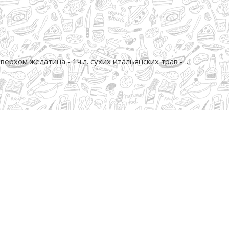
верхом желатина - 1ч.л. сухих итальянских трав - ...