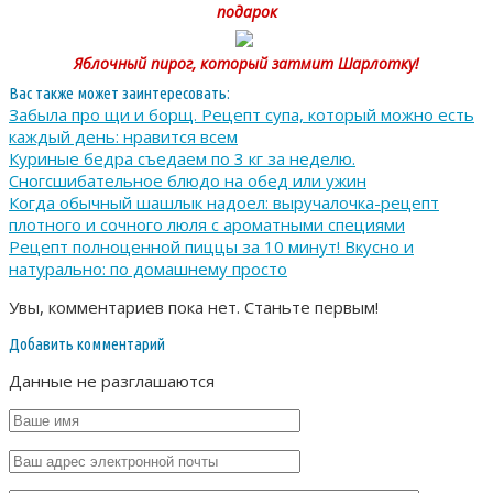
подарок
Яблочный пирог, который затмит Шарлотку!
Вас также может заинтересовать:
Забыла про щи и борщ. Рецепт супа, который можно есть
каждый день: нравится всем
Куриные бедра съедаем по 3 кг за неделю.
Сногсшибательное блюдо на обед или ужин
Когда обычный шашлык надоел: выручалочка-рецепт
плотного и сочного люля с ароматными специями
Рецепт полноценной пиццы за 10 минут! Вкусно и
натурально: по домашнему просто
Увы, комментариев пока нет. Станьте первым!
Добавить комментарий
Данные не разглашаются