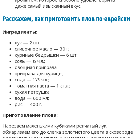
даже самый изысканный вкус.
Расскажем, как приготовить плов по-еврейски
Ингредиенты:
лук — 2 шт.;
сливочное масло — 30 г;
куриные бедрышки — 6 шт.;
соль — ½ ч.л.;
овощная приправа;
приправа для курицы;
сода — 1\3 ч.л.;
томатная паста — 1 ст.л.;
сухая петрушка;
вода — 600 мл;
рис — 400 г.
Приготовление плова:
Нарезаем маленькими кубиками репчатый лук,
обжариваем его до слегка золотистого цвета в сковороде
с растительным и сливочным маслом. Посыпаем куриные