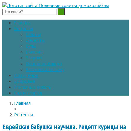
Полезные советы домохозяйкам
Главная
Рецепты
Салаты
Десерты
Супы
Выпечка
Закуски
Основное блюдо
Заготовки на зиму
Похудение
Здоровье
Полезные советы
Сад и огород
Главная
>
Рецепты
Еврейская бабушка научила. Рецепт курицы на