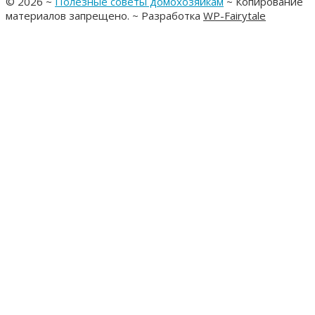
©
2026
~
Полезные советы домохозяйкам
~ Копирование
материалов запрещено. ~ Разработка
WP-Fairytale