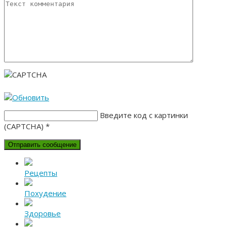
Введите код с картинки
(CAPTCHA)
*
Рецепты
Похудение
Здоровье