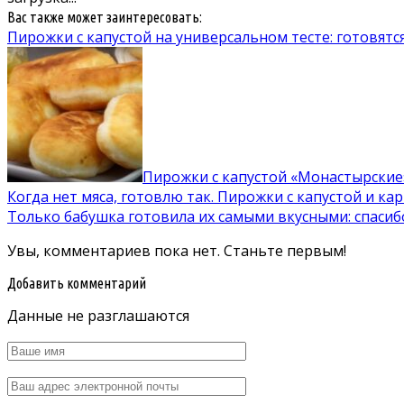
Вас также может заинтересовать:
Пирожки с капустой на универсальном тесте: готовятся
Пирожки с капустой «Монастырские»
Когда нет мяса, готовлю так. Пирожки с капустой и ка
Только бабушка готовила их самыми вкусными: спасибо
Увы, комментариев пока нет. Станьте первым!
Добавить комментарий
Данные не разглашаются