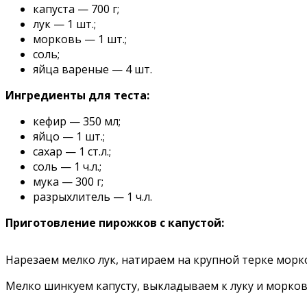
капуста — 700 г;
лук — 1 шт.;
морковь — 1 шт.;
соль;
яйца вареные — 4 шт.
Ингредиенты для теста:
кефир — 350 мл;
яйцо — 1 шт.;
сахар — 1 ст.л.;
соль — 1 ч.л.;
мука — 300 г;
разрыхлитель — 1 ч.л.
Приготовление пирожков с капустой:
Нарезаем мелко лук, натираем на крупной терке морко
Мелко шинкуем капусту, выкладываем к луку и морков